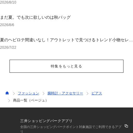
アイテム
2026/8/10
まだ夏。でも次に欲しいのは秋バッグ
2026/8/6
夏のヘビロテ間違いなし！アウトレットで見つけるトレンド小物セレク
ション
2026/7/22
特集をもっと見る
ファッション
腕時計・アクセサリー
ピアス
商品一覧（ベージュ）
三井ショッピングパークアプリ
全国の三井ショッピングパークポイント対象施設でご利用できるアプ
リ