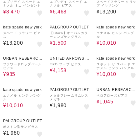
エブリデイ スペード エ
エブリデイ スペード エ
スペードフラワー クリッ
ナメル ミニ ペンダント
ナメル ピアス
プ イヤリング
¥8,470
¥6,468
¥13,200
58%OFF
30%OFF
kate spade new york
PALGROUP OUTLET
kate spade new york
スペード フラワー ピア
【Chico】オーバルカラ
エナメル ヒンジ バング
ス
ーレンズサングラス
ル
¥13,200
¥1,500
¥10,010
50%OFF
40%OFF
30%OFF
URBAN RESEARCH
UNITED ARROWS O
kate spade new york
ware house
UTLET
フラワードロップパール
EPO フープ ピアス
スポット ザ スペード エ
ピアス
ナメル ヒンジ バングル
¥4,158
¥935
¥10,010
30%OFF
50%OFF
kate spade new york
PALGROUP OUTLET
URBAN RESEARCH
ware house
エナメル ヒンジ バング
メタルフレームリムレス
ベロアローズピアス
ル
メガネ
¥1,045
¥10,010
¥1,980
PALGROUP OUTLET
ボストン型サングラス
¥1,980