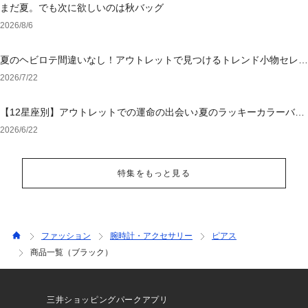
まだ夏。でも次に欲しいのは秋バッグ
2026/8/6
夏のヘビロテ間違いなし！アウトレットで見つけるトレンド小物セレク
ション
2026/7/22
【12星座別】アウトレットでの運命の出会い♪夏のラッキーカラーバッ
グ＆小物
2026/6/22
特集をもっと見る
ファッション
腕時計・アクセサリー
ピアス
商品一覧（ブラック）
三井ショッピングパークアプリ