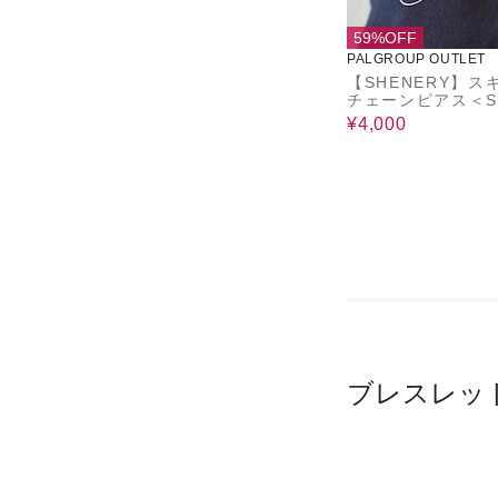
59%OFF
PALGROUP OUTLET
【SHENERY】ス
チェーンピアス＜Sil
925＞
¥4,000
ブレスレッ