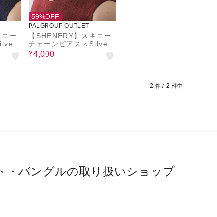
59%OFF
PALGROUP OUTLET
キニー
【SHENERY】スキニー
ver
チェーンピアス＜Silver
925＞
¥4,000
2
2
件 /
件中
ト・バングルの取り扱いショップ