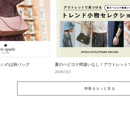
しいのは秋バッグ
夏のヘビロテ間違いなし！アウトレット
るトレンド小物セレクション
2026/7/22
特集をもっと見る