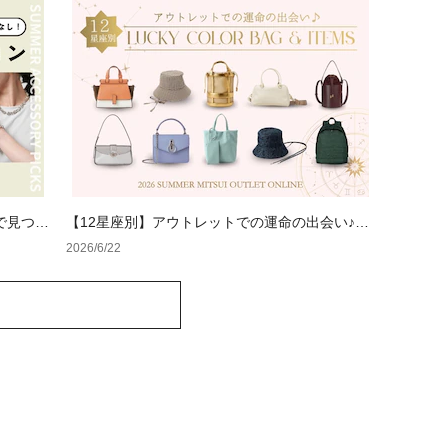
で見つけ
【12星座別】アウトレットでの運命の出会い♪夏
のラッキーカラーバッグ＆小物
2026/6/22