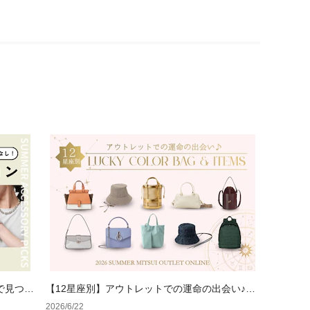
で見つけ
【12星座別】アウトレットでの運命の出会い♪夏
のラッキーカラーバッグ＆小物
2026/6/22