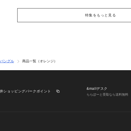
特集をもっと見る
バングル
商品一覧（オレンジ）
&mallデスク
井ショッピングパークポイント
ららぽーと受取なら送料無料