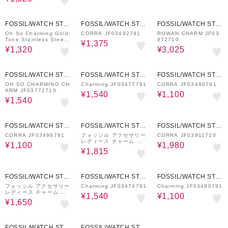
60%OFF
50%OFF
50%OFF
FOSSIL/WATCH STAT
FOSSIL/WATCH STAT
FOSSIL/WATCH STAT
ION INTERNATIONAL
ION INTERNATIONAL
ION INTERNATIONAL
Oh So Charming Gold-
CORRA JF03492791
ROWAN CHARM JF03
Tone Stainless Steel
972710
¥1,375
Charm JF03489710
¥1,320
¥3,025
60%OFF
60%OFF
60%OFF
FOSSIL/WATCH STAT
FOSSIL/WATCH STAT
FOSSIL/WATCH STAT
ION INTERNATIONAL
ION INTERNATIONAL
ION INTERNATIONAL
OH SO CHARMING CH
Charming JF03477791
CORRA JF03490791
ARM JF03772710
¥1,540
¥1,100
¥1,540
60%OFF
70%OFF
60%OFF
FOSSIL/WATCH STAT
FOSSIL/WATCH STAT
FOSSIL/WATCH STAT
ION INTERNATIONAL
ION INTERNATIONAL
ION INTERNATIONAL
CORRA JF03496791
フォッシル アクセサリー
CORRA JF03911710
レディース チャーム ゴ
¥1,100
¥1,980
ールド JF03971710
¥1,815
70%OFF
60%OFF
60%OFF
FOSSIL/WATCH STAT
FOSSIL/WATCH STAT
FOSSIL/WATCH STAT
ION INTERNATIONAL
ION INTERNATIONAL
ION INTERNATIONAL
フォッシル アクセサリー
Charming JF03474791
Charming JF03480791
レディース チャーム ブ
¥1,540
¥1,100
ルー JF03900710
¥1,650
50%OFF
70%OFF
FOSSIL/WATCH STAT
FOSSIL/WATCH STAT