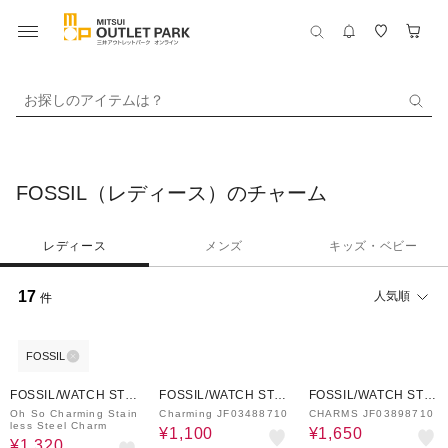
お探しのアイテムは？
FOSSIL（レディース）のチャーム
レディース
メンズ
キッズ・ベビー
17
人気順
件
FOSSIL
60%OFF
60%OFF
70%OFF
FOSSIL/WATCH STAT
FOSSIL/WATCH STAT
FOSSIL/WATCH STAT
ION INTERNATIONAL
ION INTERNATIONAL
ION INTERNATIONAL
Oh So Charming Stain
Charming JF03488710
CHARMS JF03898710
less Steel Charm
¥1,100
¥1,650
¥1,320