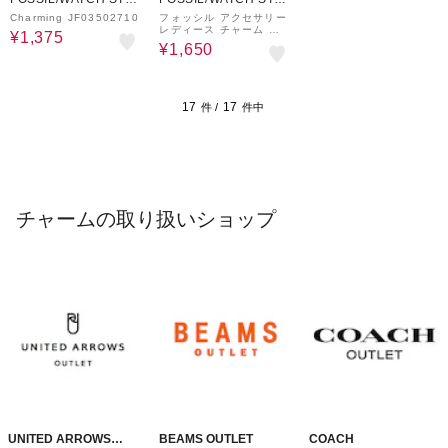
ION INTERNATIONAL
ION INTERNATIONAL
Charming JF03502710
フォッシル アクセサリー
レディース チャーム グ
¥1,375
リーン JF03896710
¥1,650
17
17
件 /
件中
チャームの取り扱いショップ
UNITED ARROWS
BEAMS OUTLET
COACH