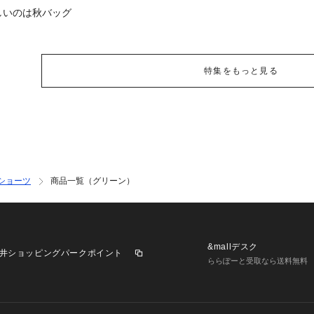
しいのは秋バッグ
特集をもっと見る
ショーツ
商品一覧（グリーン）
&mallデスク
井ショッピングパークポイント
ららぽーと受取なら送料無料