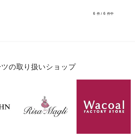
6
6
件 /
件中
ーツの取り扱いショップ