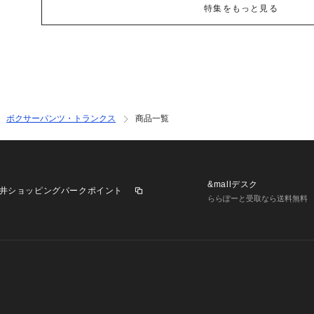
特集をもっと見る
ボクサーパンツ・トランクス
商品一覧
&mallデスク
井ショッピングパークポイント
ららぽーと受取なら送料無料