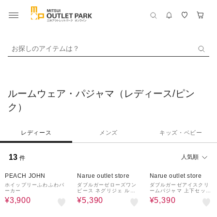
お探しのアイテムは？
ルームウェア・パジャマ（レディース/ピン
ク）
レディース
メンズ
キッズ・ベビー
13
人気順
件
34%OFF
28%OFF
28%OFF
PEACH JOHN
Narue outlet store
Narue outlet store
ホイップリーふわふわパ
ダブルガーゼローズワン
ダブルガーゼアイスクリ
ーカー
ピース ネグリジェ ルー
ームパジャマ 上下セット
ムウェア 部屋着 綿10
ルームウェア 部屋着 綿1
¥3,900
¥5,390
¥5,390
0％ お肌に優しい 着心地
00％ 肌に優しい やわら
がいい バラ 花柄 上品 大
か 快適 着心地がいい ア
人可愛い エレガント お
イス スイーツ柄 ポップ
28%OFF
28%OFF
28%OFF