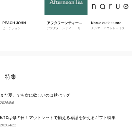
PEACH JOHN
アフタヌーンティー・
Narue outlet store
ピーチジョン
アフタヌーンティー・リビ
ナルエーアウトレットスト
リビング
ング
ア
特集
まだ夏。でも次に欲しいのは秋バッグ
2026/8/6
5/10は母の日！アウトレットで揃える感謝を伝えるギフト特集
2026/4/22