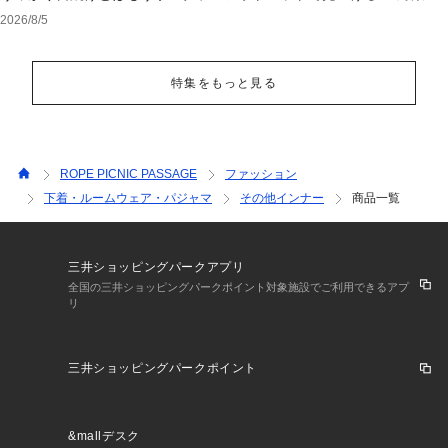
ェア
2026/8/5
特集をもっと見る
ROPE PICNIC PASSAGE
ファッション
下着・ルームウェア・パジャマ
その他インナー
商品一覧
三井ショッピングパークアプリ
全国の三井ショッピングパークポイント対象施設でご利用できるアプ
リ
三井ショッピングパークポイント
&mallデスク