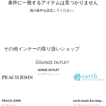
条件に一致するアイテムは見つかりません
他の条件を設定してください。
その他インナーの取り扱いショップ
GUNZE OUTLET
グンゼアウトレット
PEACH JOHN
earth music＆ecology
ピーチジョン
アースミュージックアンド
super premium store