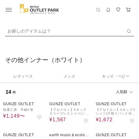
お探しのアイテムは？
その他インナー（ホワイト）
レディース
メンズ
キッズ・ベビー
14
人気順
件
5%OFF
5%OFF
5%OFF
GUNZE OUTLET
GUNZE OUTLET
GUNZE OUTLET
快適工房 半袖V首
【アセドロン】Vネック
【アセドロン】VネックT
スリーブレスシャツ(ノー
シャツ(汗取りパッド付
¥1,149〜
スリーブ)
き)(短袖)
¥1,567
¥1,672
5%OFF
50%OFF
5%OFF
GUNZE OUTLET
earth music＆ecolog
GUNZE OUTLET