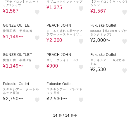
y super premium stor
【アセドロン】クルーネ
リブニットタンクトップ
【アセドロン】VネックT
ックTシャツ
シャツ
e
¥1,375
¥1,567
¥1,567
5%OFF
43%OFF
GUNZE OUTLET
PEACH JOHN
Fukuske Outlet
快適工房 半袖丸首
ま～るく盛れる着やせフ
kihada【綿100カップ付
ラワーレースキャミソー
タンクトップ】
¥1,149〜
ル
¥2,200
¥2,000〜
5%OFF
54%OFF
GUNZE OUTLET
PEACH JOHN
Fukuske Outlet
快適工房 半袖U首
スリークライナーペチ
ステキシアー 6分丈ボ
トム
¥1,149〜
¥900
¥2,530
Fukuske Outlet
Fukuske Outlet
ステキシアー タートル
ステキシアー バレエネ
ネック長袖
ック長袖
¥2,750〜
¥2,530〜
14
14
件 /
件中