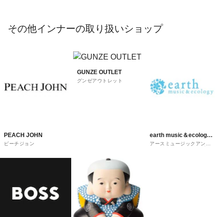
その他インナーの取り扱いショップ
GUNZE OUTLET
グンゼアウトレット
PEACH JOHN
earth music＆ecology
ピーチジョン
アースミュージックアンド
super premium store
エコロジー スーパープレ
ミアムストア