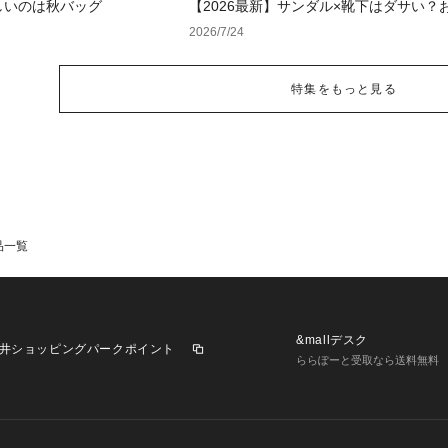
しいのは秋バッグ
【2026最新】サンダル×靴下はダサい？
に見せる正解コーデと選び方【レディー
2026/7/24
ズ】
特集をもっと見る
品一覧
&mallデスク
井ショッピングパークポイント
ららぽーと受取なら送料無料