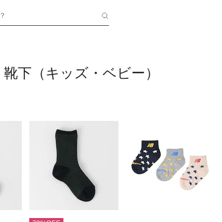
？
・靴下（キッズ・ベビー）