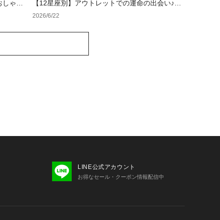
おしゃれ
【12星座別】アウトレットでの運命の出会い♪夏
ス・メン
のラッキーカラーバッグ＆小物
2026/6/22
LINE公式アカウント
お得なセール・クーポン情報配信中