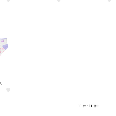
ス
11
11
件 /
件中