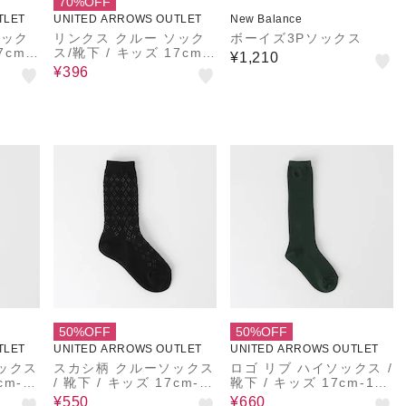
70%OFF
TLET
UNITED ARROWS OUTLET
New Balance
ソック
リンクス クルー ソック
ボーイズ3Pソックス
ス/靴下 / キッズ 17cm-
¥1,210
19cm
¥396
50%OFF
50%OFF
TLET
UNITED ARROWS OUTLET
UNITED ARROWS OUTLET
ックス
スカシ柄 クルーソックス
ロゴ リブ ハイソックス /
/ 靴下 / キッズ 17cm-1
靴下 / キッズ 17cm-19c
9cm
m
¥550
¥660