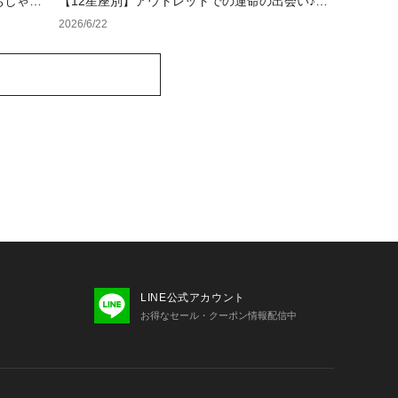
おしゃれ
【12星座別】アウトレットでの運命の出会い♪夏
ス・メン
のラッキーカラーバッグ＆小物
2026/6/22
LINE公式アカウント
お得なセール・クーポン情報配信中