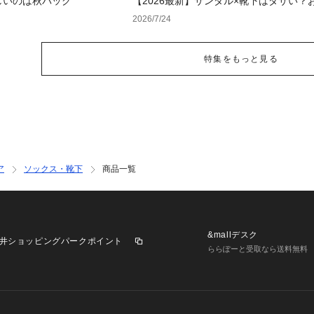
しいのは秋バッグ
【2026最新】サンダル×靴下はダサい？
に見せる正解コーデと選び方【レディー
2026/7/24
ズ】
特集をもっと見る
ア
ソックス・靴下
商品一覧
&mallデスク
井ショッピングパークポイント
ららぽーと受取なら送料無料