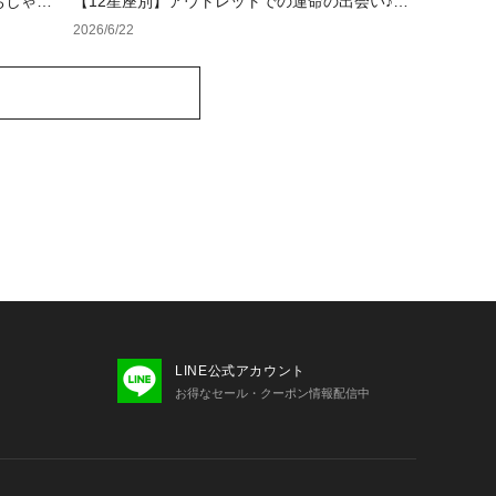
おしゃれ
【12星座別】アウトレットでの運命の出会い♪夏
ス・メン
のラッキーカラーバッグ＆小物
2026/6/22
LINE公式アカウント
お得なセール・クーポン情報配信中