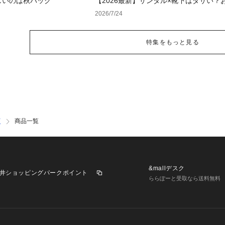
しいのは秋バッグ
【2026最新】サンダル×靴下はダサい？
に見せる正解コーデと選び方【レディー
2026/7/24
ズ】
特集をもっと見る
下
商品一覧
&mallデスク
井ショッピングパークポイント
ららぽーと受取なら送料無料