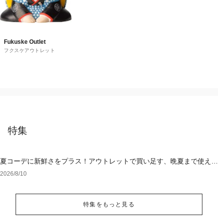
Fukuske Outlet
フクスケアウトレット
特集
夏コーデに新鮮さをプラス！アウトレットで買い足す、晩夏まで使える
アイテム
2026/8/10
特集をもっと見る