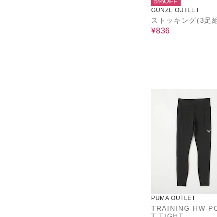
5%OFF
GUNZE OUTLET
ストッキング(3足組
¥836
PUMA OUTLET
TRAINING HW P
T TIGHT