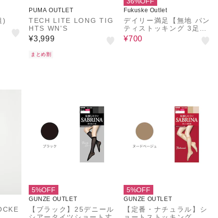
36%OFF
PUMA OUTLET
Fukuske Outlet
)
TECH LITE LONG TIG
デイリー満足【無地 パン
HTS WN'S
ティストッキング 3足組
SCYゾッキ】
¥3,999
¥700
まとめ割
5%OFF
5%OFF
GUNZE OUTLET
GUNZE OUTLET
OCKE
【ブラック】25デニール
【定番・ナチュラル】シ
シアータイツショート丈
ョートストッキング