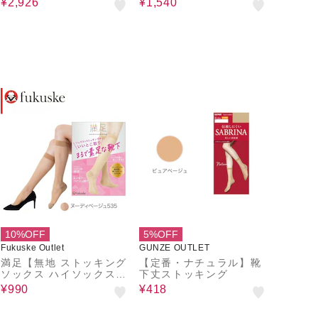
¥2,926
¥1,540
10%OFF
5%OFF
Fukuske Outlet
GUNZE OUTLET
満足【無地 ストッキング
【定番・ナチュラル】靴
ソックス ハイソックス丈
下丈ストッキング
消臭加工】
¥990
¥418