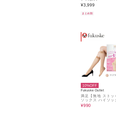
¥3,999
まとめ割
10%OFF
Fukuske Outlet
満足【無地 ストッ
ソックス ハイソッ
消臭加工】
¥990