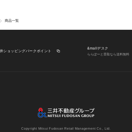
商品一覧
&mallデスク
井ショッピングパークポイント
ららぽーと受取なら送料無料
業施設一覧
三井不動産が展開する商業施設への出店をご検討の方へ
意
個人情報保護方針
個人情報の取り扱いについて
利用者情
Copyright Mitsui Fudosan Retail Management Co., Ltd.