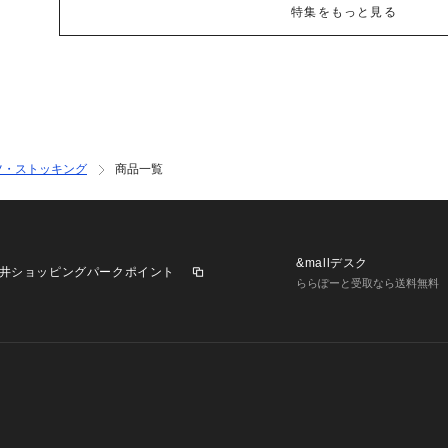
特集をもっと見る
ツ・ストッキング
商品一覧
&mallデスク
井ショッピングパークポイント
ららぽーと受取なら送料無料