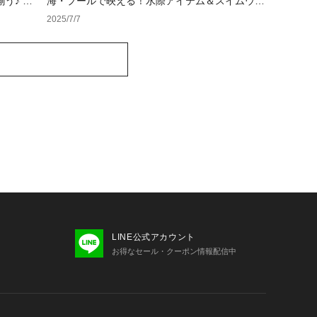
う♪ ス
海・プールで映える！水際アイテム＆スイムウェ
ア特集
2025/7/7
LINE公式アカウント
お得なセール・クーポン情報配信中