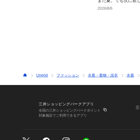
まだ夏。でも次に欲
2026/8/6
Ungrid
ファッション
水着・着物・浴衣
水着
三井ショッピングパークアプリ
三
全国の三井ショッピングパークポイント
対象施設でご利用できるアプリ