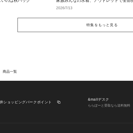
しいのは秋バッグ
家族みんなの水着、アウトレットで全部揃
イムウェア特集
2026/7/13
特集をもっと見る
商品一覧
&mallデスク
井ショッピングパークポイント
ららぽーと受取なら送料無料