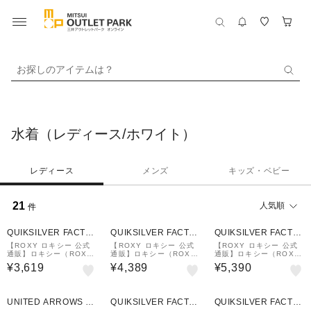
お探しのアイテムは？
水着（レディース/ホワイト）
レディース
メンズ
キッズ・ベビー
21
人気順
件
QUIKSILVER FACTO
QUIKSILVER FACTO
QUIKSILVER FACTO
RY OUTLET STORE
RY OUTLET STORE
RY OUTLET STORE
【ROXY ロキシー 公式
【ROXY ロキシー 公式
【ROXY ロキシー 公式
通販】ロキシー（ROX
通販】ロキシー（ROX
通販】ロキシー（ROX
Y）【OUTLET】Roxy L
Y）【OUTLET】Roxy S
Y）【OUTLET】Roxy R
¥3,619
¥4,389
¥5,390
UNCH CALM ボードシ
EASIDE BLUE SHORT
OXY PRO THE TILT S
ョーツ
S ウィメンズ ボードショ
HIFT BRA ウィメンズ
ーツ ワッフル素材
ビキニトップ
70%OFF
7%OFF
UNITED ARROWS O
QUIKSILVER FACTO
QUIKSILVER FACTO