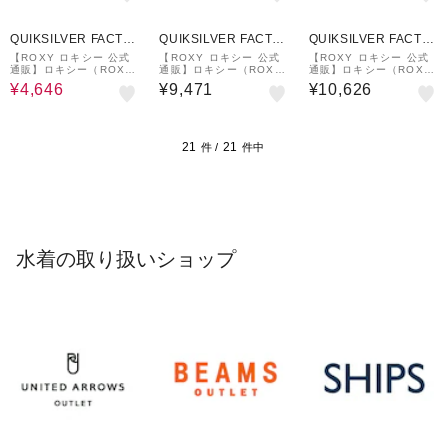
ィメンズ フィットネス水
ィメンズ ボードショーツ
着
7%OFF
QUIKSILVER FACTO
QUIKSILVER FACTO
QUIKSILVER FACTO
RY OUTLET STORE
RY OUTLET STORE
RY OUTLET STORE
【ROXY ロキシー 公式
【ROXY ロキシー 公式
【ROXY ロキシー 公式
通販】ロキシー（ROX
通販】ロキシー（ROX
通販】ロキシー（ROX
Y）【OUTLET】Roxy N
Y）【OUTLET】Roxy C
Y）【OUTLET】Roxy T
¥4,646
¥9,471
¥10,626
EW FASHION BOARD
OASTAL ESCAPE BIK
IDE & TAN ウィメンズ
SHORT
INI ウィメンズ ビキニセ
ビキニセット
ット
21
21
件 /
件中
水着の取り扱いショップ