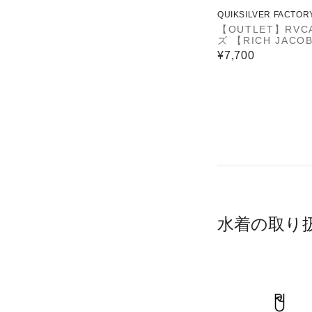
QUIKSILVER FACTOR
ET STORE
【OUTLET】RVC
ズ 【RICH JACO
ACOBS ARCHIVE
¥7,700
NK 16 ボードシ
【2025年夏モデル
水着の取り