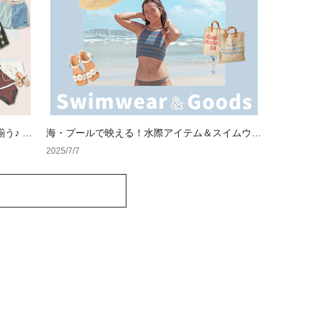
う♪ ス
海・プールで映える！水際アイテム＆スイムウェ
ア特集
2025/7/7