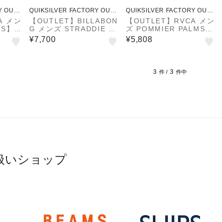
Y OUTL
QUIKSILVER FACTORY OUTL
QUIKSILVER FACTORY OUTL
ET STORE
ET STORE
A メン
【OUTLET】BILLABON
【OUTLET】RVCA メン
BS】 J
G メンズ STRADDIE P
ズ POMMIER PALMS E
 TRU
RO ボードショーツ 【2
LASTI ボードショーツ/
¥7,700
¥5,808
ョーツ
025年春夏モデル】
サーフトランクス BN4
】
【2024年秋冬モデル】
3
3
件 /
件中
扱いショップ