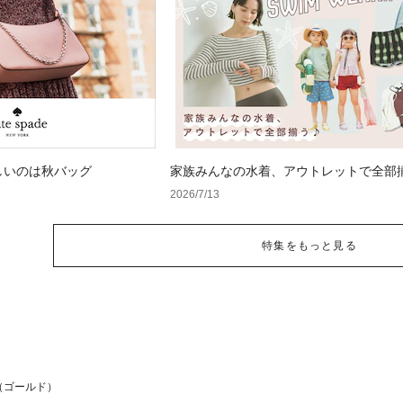
しいのは秋バッグ
家族みんなの水着、アウトレットで全部揃
イムウェア特集
2026/7/13
特集をもっと見る
（ゴールド）