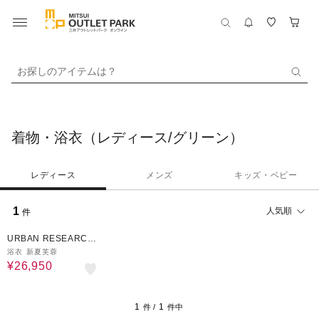
お探しのアイテムは？
着物・浴衣（レディース/グリーン）
レディース
メンズ
キッズ・ベビー
1
人気順
件
30%OFF
URBAN RESEARCH
ware house
浴衣 新夏芙蓉
¥26,950
1
1
件 /
件中