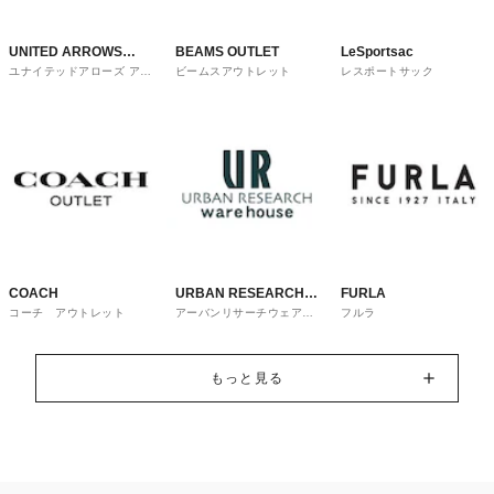
UNITED ARROWS
BEAMS OUTLET
LeSportsac
ユナイテッドアローズ アウ
ビームスアウトレット
レスポートサック
OUTLET
トレット
COACH
URBAN RESEARCH
FURLA
コーチ アウトレット
アーバンリサーチウェアハ
フルラ
ware house
ウス
もっと見る