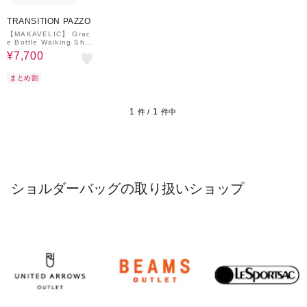
30%OFF
¥500
クーポン
TRANSITION PAZZO
【MAKAVELIC】 Grac
e Bottle Waiking Shou
lder Bag ショルダーバ
¥7,700
ッグ
まとめ割
1
1
件 /
件中
ショルダーバッグの取り扱いショップ