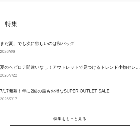
特集
まだ夏。でも次に欲しいのは秋バッグ
2026/8/6
夏のヘビロテ間違いなし！アウトレットで見つけるトレンド小物セレク
ション
2026/7/22
7/17開幕！年に2回の最もお得なSUPER OUTLET SALE
2026/7/17
特集をもっと見る