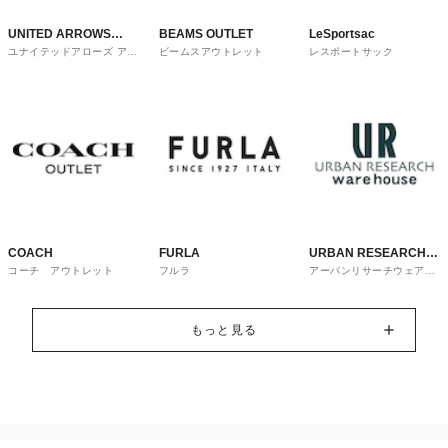
UNITED ARROWS
BEAMS OUTLET
LeSportsac
ユナイテッドアローズ アウ
ビームスアウトレット
レスポートサック
OUTLET
トレット
COACH
FURLA
URBAN RESEARCH
コーチ アウトレット
フルラ
アーバンリサーチウェアハ
ware house
ウス
もっと見る