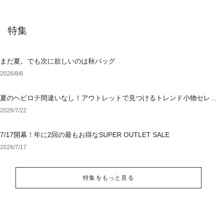
特集
まだ夏。でも次に欲しいのは秋バッグ
2026/8/6
夏のヘビロテ間違いなし！アウトレットで見つけるトレンド小物セレク
ション
2026/7/22
7/17開幕！年に2回の最もお得なSUPER OUTLET SALE
2026/7/17
特集をもっと見る