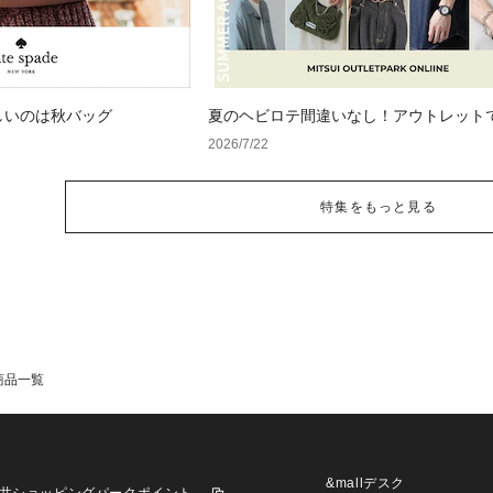
しいのは秋バッグ
夏のヘビロテ間違いなし！アウトレット
るトレンド小物セレクション
2026/7/22
特集をもっと見る
商品一覧
&mallデスク