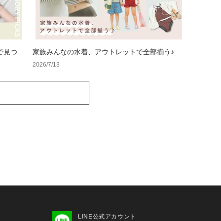
で見つけ
家族みんなの水着、アウトレットで全部揃う♪ ス
イムウェア特集
2026/7/13
LINE公式アカウント