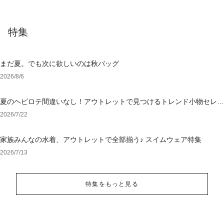
特集
まだ夏。でも次に欲しいのは秋バッグ
2026/8/6
夏のヘビロテ間違いなし！アウトレットで見つけるトレンド小物セレク
ション
2026/7/22
家族みんなの水着、アウトレットで全部揃う♪ スイムウェア特集
2026/7/13
特集をもっと見る