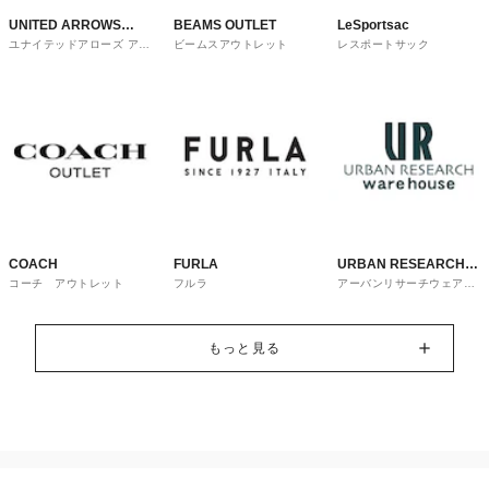
UNITED ARROWS
BEAMS OUTLET
LeSportsac
ユナイテッドアローズ アウ
ビームスアウトレット
レスポートサック
OUTLET
トレット
COACH
FURLA
URBAN RESEARCH
コーチ アウトレット
フルラ
アーバンリサーチウェアハ
ware house
ウス
もっと見る