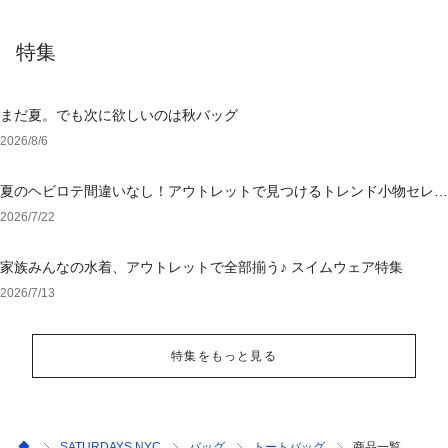
特集
まだ夏。でも次に欲しいのは秋バッグ
2026/8/6
夏のヘビロテ間違いなし！アウトレットで見つけるトレンド小物セレク
ション
2026/7/22
家族みんなの水着、アウトレットで全部揃う♪ スイムウェア特集
2026/7/13
特集をもっと見る
SATURDAYS NYC
バッグ
トートバッグ
商品一覧