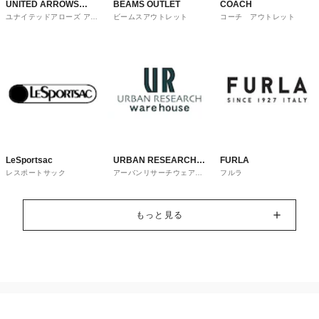
UNITED ARROWS
BEAMS OUTLET
COACH
ユナイテッドアローズ アウ
ビームスアウトレット
コーチ アウトレット
OUTLET
トレット
LeSportsac
URBAN RESEARCH
FURLA
レスポートサック
アーバンリサーチウェアハ
フルラ
ware house
ウス
もっと見る