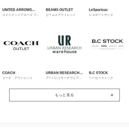
UNITED ARROWS
BEAMS OUTLET
LeSportsac
ユナイテッドアローズ アウ
ビームスアウトレット
レスポートサック
OUTLET
トレット
COACH
URBAN RESEARCH
B.C STOCK
コーチ アウトレット
アーバンリサーチウェアハ
ベーセーストック
ware house
ウス
もっと見る