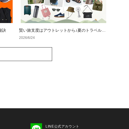
秘訣
賢い旅支度はアウトレットから♪夏のトラベルア
イテム特集
2026/6/24
LINE公式アカウント