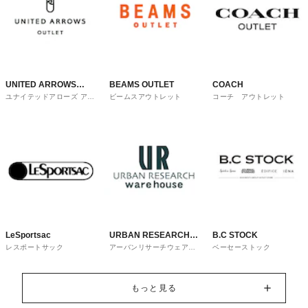
UNITED ARROWS
BEAMS OUTLET
COACH
ユナイテッドアローズ アウ
ビームスアウトレット
コーチ アウトレット
OUTLET
トレット
LeSportsac
URBAN RESEARCH
B.C STOCK
レスポートサック
アーバンリサーチウェアハ
ベーセーストック
ware house
ウス
もっと見る