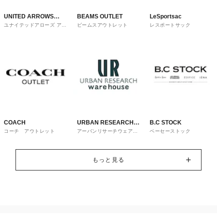
UNITED ARROWS
BEAMS OUTLET
LeSportsac
ユナイテッドアローズ アウ
ビームスアウトレット
レスポートサック
OUTLET
トレット
COACH
URBAN RESEARCH
B.C STOCK
コーチ アウトレット
アーバンリサーチウェアハ
ベーセーストック
ware house
ウス
もっと見る