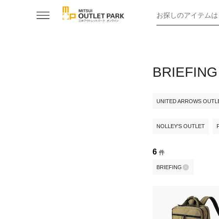
お探しのアイテムは
BRIEF
UNITED ARROWS OUTL
NOLLEY'S OUTLET
6
件
BRIEFING