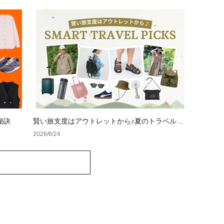
秘訣
賢い旅支度はアウトレットから♪夏のトラベルア
イテム特集
2026/6/24