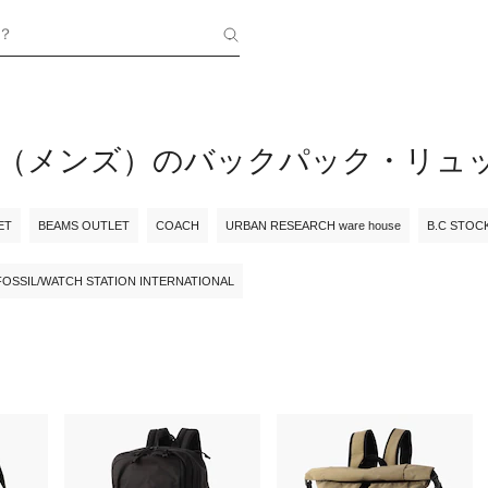
？
ING（メンズ）のバックパック・リュ
ET
BEAMS OUTLET
COACH
URBAN RESEARCH ware house
B.C STOC
FOSSIL/WATCH STATION INTERNATIONAL