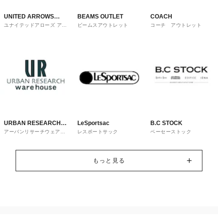
UNITED ARROWS
BEAMS OUTLET
COACH
ユナイテッドアローズ アウ
ビームスアウトレット
コーチ アウトレット
OUTLET
トレット
URBAN RESEARCH
LeSportsac
B.C STOCK
アーバンリサーチウェアハ
レスポートサック
ベーセーストック
ware house
ウス
もっと見る