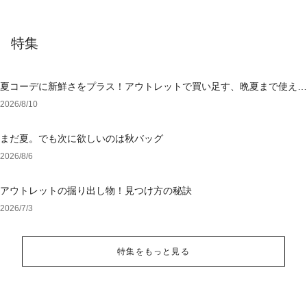
特集
夏コーデに新鮮さをプラス！アウトレットで買い足す、晩夏まで使える
アイテム
2026/8/10
まだ夏。でも次に欲しいのは秋バッグ
2026/8/6
アウトレットの掘り出し物！見つけ方の秘訣
2026/7/3
特集をもっと見る