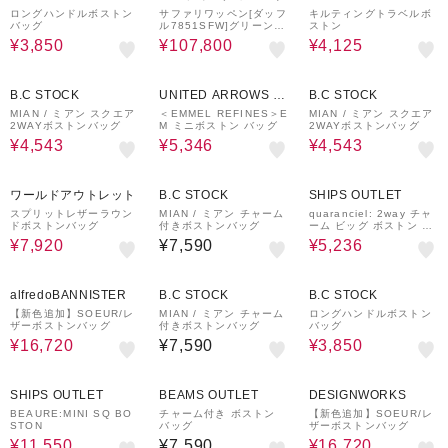
ロングハンドルボストン
サファリワッペン[ダッフ
キルティングトラベルボ
バッグ
ル7851SFW]グリーン66
ストン
09234155
¥3,850
¥107,800
¥4,125
30%OFF
40%OFF
30%OFF
B.C STOCK
UNITED ARROWS O
B.C STOCK
UTLET
MIAN / ミアン スクエア
＜EMMEL REFINES＞E
MIAN / ミアン スクエア
2WAYボストンバッグ
M ミニボストン バッグ
2WAYボストンバッグ
¥4,543
¥5,346
¥4,543
60%OFF
30%OFF
ワールドアウトレット
B.C STOCK
SHIPS OUTLET
スプリットレザーラウン
MIAN / ミアン チャーム
quaranciel: 2way チャ
ドボストンバッグ
付きボストンバッグ
ーム ビッグ ボストン バ
ッグ
¥7,920
¥7,590
¥5,236
20%OFF
30%OFF
alfredoBANNISTER
B.C STOCK
B.C STOCK
【新色追加】SOEUR/レ
MIAN / ミアン チャーム
ロングハンドルボストン
ザーボストンバッグ
付きボストンバッグ
バッグ
¥16,720
¥7,590
¥3,850
40%OFF
20%OFF
SHIPS OUTLET
BEAMS OUTLET
DESIGNWORKS
BEAURE:MINI SQ BO
チャーム付き ボストン
【新色追加】SOEUR/レ
STON
バッグ
ザーボストンバッグ
¥11,550
¥7,590
¥16,720