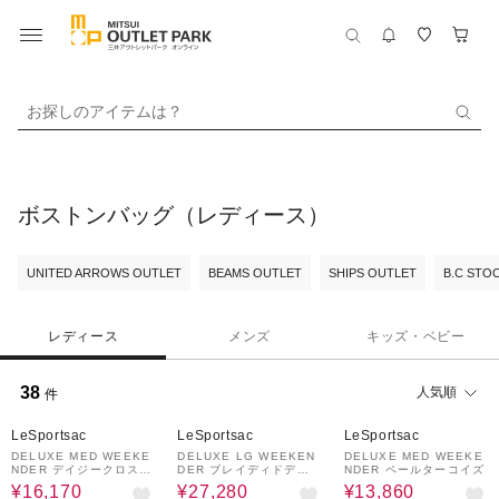
お探しのアイテムは？
ボストンバッグ（レディース）
UNITED ARROWS OUTLET
BEAMS OUTLET
SHIPS OUTLET
B.C STO
レディース
メンズ
キッズ・ベビー
38
人気順
件
30%OFF
20%OFF
30%OFF
LeSportsac
LeSportsac
LeSportsac
DELUXE MED WEEKE
DELUXE LG WEEKEN
DELUXE MED WEEKE
NDER デイジークロスグ
DER ブレイディドデボ
NDER ペールターコイズ
リーン
スブラック
¥16,170
¥27,280
¥13,860