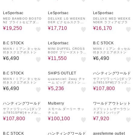
50%OFF
30%OFF
30%OFF
LeSportsac
LeSportsac
LeSportsac
MED BAMBOO BOSTO
DELUXE LG WEEKEN
DELUXE MED WEEKE
N2 ブライトセピアダル
DER ピクセルスクラン
NDER ラフィアゼブラ
メシアン
ブルチェック
¥19,250
¥17,710
¥16,170
30%OFF
B.C STOCK
LeSportsac
B.C STOCK
MIAN / ミアン タッセル
MINI DUFFEL CROSS
MIAN / ミアン タッセル
付きスクエアボストン
BODY ブリーズストライ
付きスクエアボストン
プ
¥6,490
¥11,550
¥6,490
30%OFF
30%OFF
B.C STOCK
SHIPS OUTLET
ハンティングワールド
MIAN / ミアン タッセル
quaranciel: 2way チャ
サファリワッペン[ダッフ
付きスクエアボストン
ーム ビッグ ボストン バ
ル7851SFW]ブラック66
ッグ
09234108
¥6,490
¥5,236
¥107,800
30%OFF
20%OFF
60%OFF
ハンティングワールド
Mulberry
ワールドアウトレット
サファリワッペン[ダッフ
スモール ダーリー サッ
スプリットレザーラウン
ル7851SFW]キャメル66
チェル
ドボストンバッグ
09234134
¥107,800
¥100,100
¥7,920
30%OFF
30%OFF
50%OFF
B.C STOCK
ハンティングワールド
axesfemme outlet