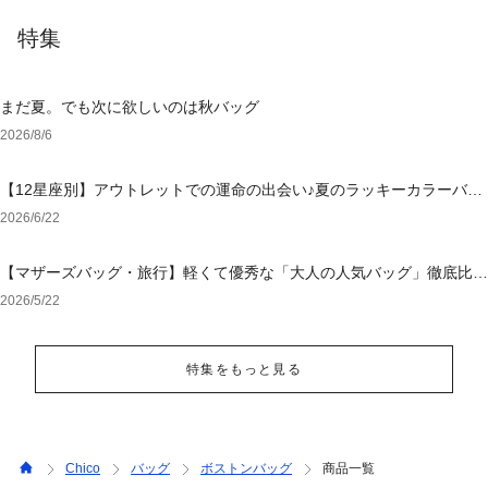
特集
まだ夏。でも次に欲しいのは秋バッグ
2026/8/6
【12星座別】アウトレットでの運命の出会い♪夏のラッキーカラーバッ
グ＆小物
2026/6/22
【マザーズバッグ・旅行】軽くて優秀な「大人の人気バッグ」徹底比
較！後悔しない選び方
2026/5/22
特集をもっと見る
Chico
バッグ
ボストンバッグ
商品一覧