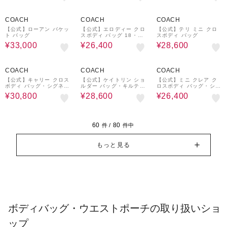
40%OFF
40%OFF
35%OFF
COACH
COACH
COACH
【公式】ローアン バケッ
【公式】エロディー クロ
【公式】テリ ミニ クロ
ト バッグ
スボディ バッグ 18・シ
スボディ バッグ
グネチャー キャンバス
¥33,000
¥26,400
¥28,600
30%OFF
35%OFF
40%OFF
COACH
COACH
COACH
【公式】キャリー クロス
【公式】ケイトリン ショ
【公式】ミニ クレア ク
ボディ バッグ・シグネチ
ルダー バッグ・キルティ
ロスボディ バッグ・シグ
ャー キャンバス
ング アンド チャーム
ネチャー キャンバス
¥30,800
¥28,600
¥26,400
60
80
件 /
件中
もっと見る
ボディバッグ・ウエストポーチの取り扱いショ
ップ