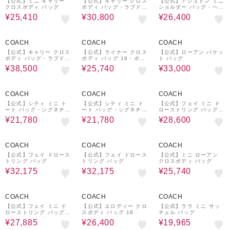
【公式】ミニ キャリー
【公式】キャリー クロス
【公式】アシュトン ミニ
クロスボディ バッグ
ボディ バッグ・ラブド
ショルダー バッグ・ヘア
レザー
カーフ
¥25,410
¥30,800
¥26,400
30%OFF
40%OFF
40%OFF
COACH
COACH
COACH
【公式】キャリー クロス
【公式】ライナー クロス
【公式】ローアン バケッ
ボディ バッグ・ラブド
ボディ バッグ 18・ポケ
ト バッグ
デニム・チャーム
ット・ラブド レザー
¥38,500
¥25,740
¥33,000
40%OFF
40%OFF
35%OFF
COACH
COACH
COACH
【公式】シティ ミニ ト
【公式】シティ ミニ ト
【公式】フェイ ミニ ド
ート バッグ・シグネチャ
ート バッグ・シグネチャ
ローストリング バッグ・
ー キャンバス
ー キャンバス
キルティング
¥21,780
¥21,780
¥28,600
35%OFF
35%OFF
40%OFF
COACH
COACH
COACH
【公式】フェイ ドロース
【公式】フェイ ドロース
【公式】ミニ ローアン
トリング バッグ
トリング バッグ
クロスボディ バッグ
¥32,175
¥32,175
¥25,740
35%OFF
40%OFF
45%OFF
COACH
COACH
COACH
【公式】フェイ ミニ ド
【公式】エロディー クロ
【公式】ララ ミニ サッ
ローストリング バッグ・
スボディ バッグ 18
チェル バッグ
ルーシング
¥27,885
¥26,400
¥19,965