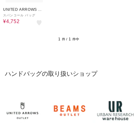
40%OFF
UNITED ARROWS O
UTLET
スパンコール バッグ
¥4,752
1
1
件 /
件中
ハンドバッグの取り扱いショップ