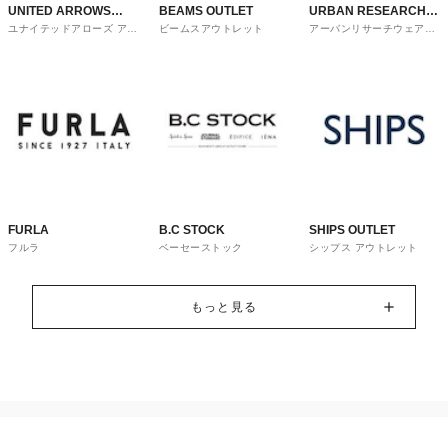
UNITED ARROWS
BEAMS OUTLET
URBAN RESEARCH
ユナイテッドアローズ アウ
ビームスアウトレット
アーバンリサーチウェアハ
OUTLET
ware house
トレット
ウス
FURLA
B.C STOCK
SHIPS OUTLET
フルラ
ベーセーストック
シップス アウトレット
もっと見る