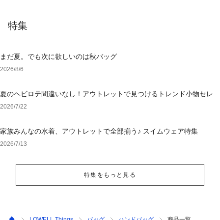
特集
まだ夏。でも次に欲しいのは秋バッグ
2026/8/6
夏のヘビロテ間違いなし！アウトレットで見つけるトレンド小物セレク
ション
2026/7/22
家族みんなの水着、アウトレットで全部揃う♪ スイムウェア特集
2026/7/13
特集をもっと見る
LOWELL Things
バッグ
ハンドバッグ
商品一覧