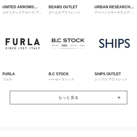
UNITED ARROWS
BEAMS OUTLET
URBAN RESEARCH
ユナイテッドアローズ アウ
ビームスアウトレット
アーバンリサーチウェアハ
OUTLET
ware house
トレット
ウス
FURLA
B.C STOCK
SHIPS OUTLET
フルラ
ベーセーストック
シップス アウトレット
もっと見る