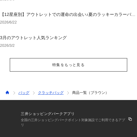
【12星座別】アウトレットでの運命の出会い♪夏のラッキーカラーバッ
グ＆小物
2026/6/22
3月のアウトレット人気ランキング
2026/3/2
特集をもっと見る
バッグ
クラッチバッグ
商品一覧（ブラウン）
三井ショッピングパークアプリ
全国の三井ショッピングパークポイント対象施設でご利用できるアプ
リ