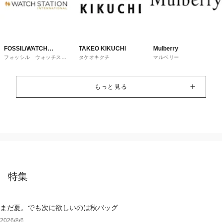
FOSSIL/WATCH
TAKEO KIKUCHI
Mulberry
フォッシル ウォッチステ
タケオキクチ
マルベリー
STATION
ーションインターナショナ
ル
INTERNATIONAL
もっと見る
特集
まだ夏。でも次に欲しいのは秋バッグ
2026/8/6