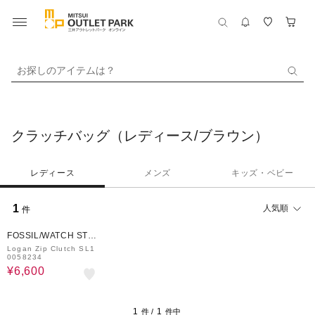
お探しのアイテムは？
クラッチバッグ（レディース/ブラウン）
レディース
メンズ
キッズ・ベビー
1
人気順
件
60%OFF
FOSSIL/WATCH STAT
ION INTERNATIONAL
Logan Zip Clutch SL1
0058234
¥6,600
1
1
件 /
件中