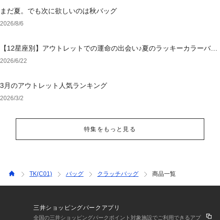
まだ夏。でも次に欲しいのは秋バッグ
2026/8/6
【12星座別】アウトレットでの運命の出会い♪夏のラッキーカラーバッ
グ＆小物
2026/6/22
3月のアウトレット人気ランキング
2026/3/2
特集をもっと見る
TK(C01)
バッグ
クラッチバッグ
商品一覧
三井ショッピングパークアプリ
全国の三井ショッピングパークポイント対象施設でご利用できるアプ