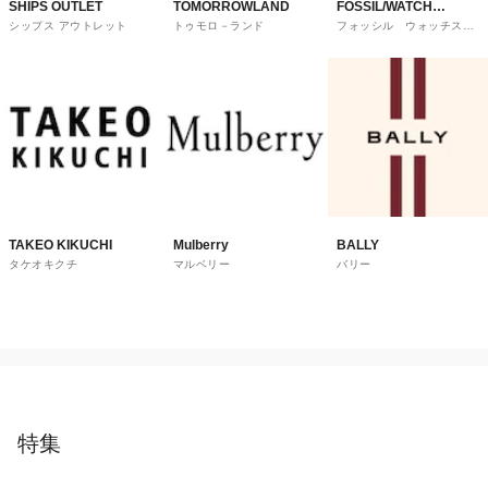
SHIPS OUTLET
TOMORROWLAND
FOSSIL/WATCH
シップス アウトレット
トゥモロ－ランド
フォッシル ウォッチステ
STATION
ーションインターナショナ
ル
INTERNATIONAL
TAKEO KIKUCHI
Mulberry
BALLY
タケオキクチ
マルベリー
バリー
特集