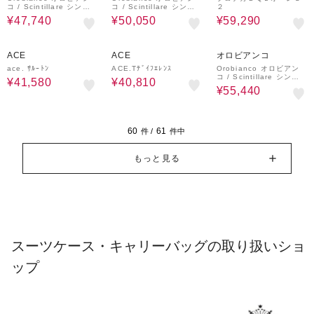
コ / Scintillare シンテ
コ / Scintillare シンテ
２
ィラーレ / スーツケース
ィラーレ / スーツケース
¥47,740
¥50,050
¥59,290
Sサイズ 機内持ち込み キ
Mサイズ キャスタースト
ャスターストッパー【92
ッパー【92842】
841】
30%OFF
30%OFF
30%OFF
ACE
ACE
オロビアンコ
ace. ｻﾙｰﾄﾝ
ACE.Tﾃﾞｲﾌｴﾚﾝｽ
Orobianco オロビアン
コ / Scintillare シンテ
¥41,580
¥40,810
ィラーレ / スーツケース
¥55,440
LLサイズ 預け入れ手荷
物 最大 キャスタースト
ッパー【92844】
60
61
件 /
件中
もっと見る
スーツケース・キャリーバッグの取り扱いショ
ップ