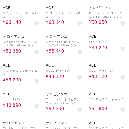
30%OFF
30%OFF
30%OFF
ACE
ACE
オロビアンコ
プロテカＥＱＬオーレＤ
プロテカＥＱＬオーレＤ
Orobianco オロビアン
２
２
コ / Scintillare シンテ
ィラーレ / スーツケース
¥63,140
¥63,140
¥50,050
Mサイズ キャスタースト
ッパー【92842】
30%OFF
30%OFF
30%OFF
オロビアンコ
オロビアンコ
ACE
Orobianco オロビアン
Orobianco オロビアン
ace. ｻﾙｰﾄﾝ
コ / Scintillare シンテ
コ / Scintillare シンテ
¥39,270
ィラーレ / スーツケース
ィラーレ / スーツケース
¥52,360
¥55,440
Lサイズ キャスタースト
LLサイズ 預け入れ手荷
ッパー【92843】
物 最大 キャスタースト
ッパー【92844】
30%OFF
30%OFF
30%OFF
ACE
ACE
ACE
プロテカＥＱＬオーレＤ
ACE.Tﾃﾞｲﾌｴﾚﾝｽ
ACE.Tﾃﾞｲﾌｴﾚﾝｽ
２
¥43,120
¥43,120
¥59,290
30%OFF
30%OFF
30%OFF
ACE
オロビアンコ
ACE
ace. ｻﾙｰﾄﾝ
Orobianco オロビアン
プロテカＥＱＬオーレＤ
コ / Scintillare シンテ
２
¥43,890
ィラーレ / スーツケース
¥52,360
¥61,600
Lサイズ キャスタースト
ッパー【92843】
30%OFF
30%OFF
30%OFF
オロビアンコ
オロビアンコ
ACE
Orobianco オロビアン
Orobianco オロビアン
プロテカＥＱＬオーレＤ