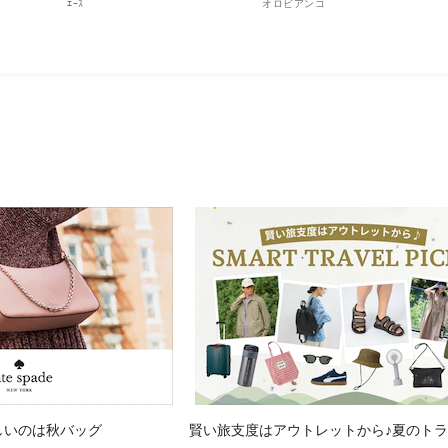
ｴｰｽ
オロビアンコ
しいのは秋バッグ
賢い旅支度はアウトレットから♪夏のト