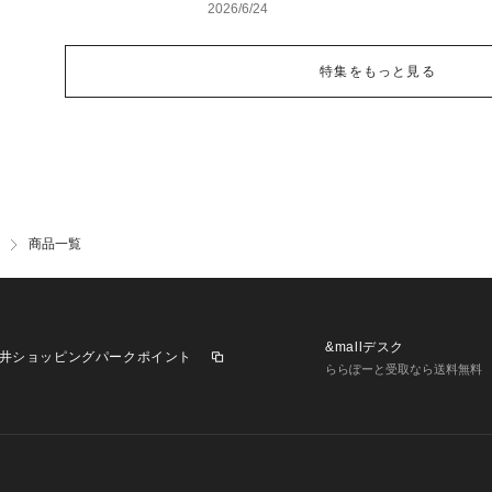
イテム特集
2026/6/24
特集をもっと見る
商品一覧
&mallデスク
井ショッピングパークポイント
ららぽーと受取なら送料無料