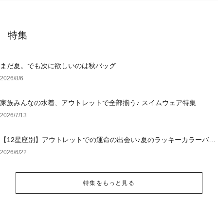
特集
まだ夏。でも次に欲しいのは秋バッグ
2026/8/6
家族みんなの水着、アウトレットで全部揃う♪ スイムウェア特集
2026/7/13
【12星座別】アウトレットでの運命の出会い♪夏のラッキーカラーバッ
グ＆小物
2026/6/22
特集をもっと見る