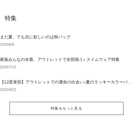
特集
まだ夏。でも次に欲しいのは秋バッグ
2026/8/6
家族みんなの水着、アウトレットで全部揃う♪ スイムウェア特集
2026/7/13
【12星座別】アウトレットでの運命の出会い♪夏のラッキーカラーバッ
グ＆小物
2026/6/22
特集をもっと見る