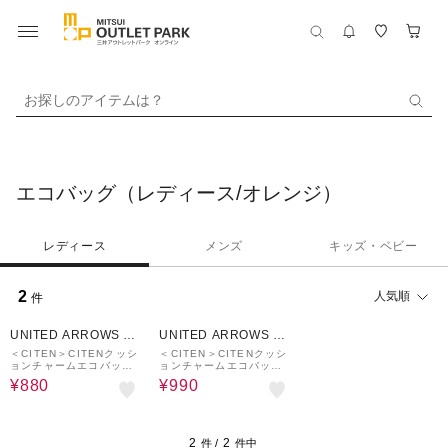
お探しのアイテムは？
エコバッグ（レディース/オレンジ）
レディース
メンズ
キッズ・ベビー
2
人気順
件
50%OFF
50%OFF
UNITED ARROWS O
UNITED ARROWS O
UTLET
UTLET
＜CITEN＞CITENクッシ
＜CITEN＞CITENクッシ
ョンチャームエコバッグ
ョンチャームエコバッグ
S
M
¥880
¥990
2
2
件 /
件中