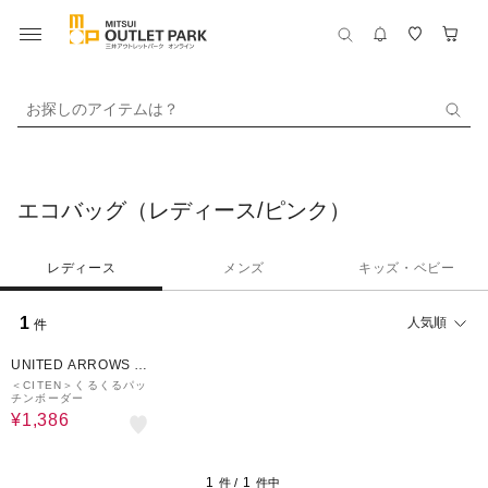
お探しのアイテムは？
エコバッグ（レディース/ピンク）
レディース
メンズ
キッズ・ベビー
1
人気順
件
30%OFF
UNITED ARROWS O
UTLET
＜CITEN＞くるくるパッ
チンボーダー
¥1,386
1
1
件 /
件中