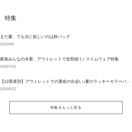
特集
まだ夏。でも次に欲しいのは秋バッグ
2026/8/6
家族みんなの水着、アウトレットで全部揃う♪ スイムウェア特集
2026/7/13
【12星座別】アウトレットでの運命の出会い♪夏のラッキーカラーバッ
グ＆小物
2026/6/22
特集をもっと見る