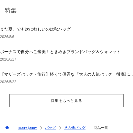
特集
まだ夏。でも次に欲しいのは秋バッグ
2026/8/6
ボーナスで自分へご褒美！ときめきブランドバッグ＆ウォレット
2026/6/17
【マザーズバッグ・旅行】軽くて優秀な「大人の人気バッグ」徹底比
較！後悔しない選び方
2026/5/22
特集をもっと見る
merry jenny
バッグ
その他バッグ
商品一覧