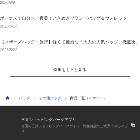
2026/8/6
ボーナスで自分へご褒美！ときめきブランドバッグ＆ウォレット
2026/6/17
【マザーズバッグ・旅行】軽くて優秀な「大人の人気バッグ」徹底比
較！後悔しない選び方
2026/5/22
特集をもっと見る
バッグ
その他バッグ
商品一覧（イエロー）
三井ショッピングパークアプリ
全国の三井ショッピングパークポイント対象施設でご利用できるアプ
リ