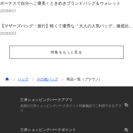
ボーナスで自分へご褒美！ときめきブランドバッグ＆ウォレット
2026/6/17
【マザーズバッグ・旅行】軽くて優秀な「大人の人気バッグ」徹底比
較！後悔しない選び方
2026/5/22
特集をもっと見る
バッグ
その他バッグ
商品一覧（ブラウン）
三井ショッピングパークアプリ
全国の三井ショッピングパークポイント対象施設でご利用できるアプ
リ
三井ショッピングパークポイント