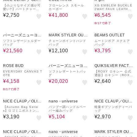
E des OLIVE
【小ぶりなサイズ感が可
フローレンス スモール
XG EMBLEM BUCKLE
愛い?】ハートチャーム
ホーボー
2WAY FAUX LEATHER
付きボウリングバッグ
BAG
¥2,750
¥41,800
¥6,545
8/17で終了
30%OFF
50%OFF
バーニーズニューヨー
MARK STYLER OUT
BEAMS OUTLET
ク
LET
ソフトレザーショルダー
チェーンポイントハンド
ムートンボア スクエア
バッグ
バッグ
バッグ
¥21,560
¥12,100
¥3,795
30%OFF
30%OFF
ROSE BUD
バーニーズニューヨー
QUIKSILVER FACTO
ク
RY OUTLET STORE
EVERYDAY CANVAS T
ソフトレザートートバッ
【ROXY ロキシー 公式
OTE
グ
通販】ロキシー（ROX
Y）【OUTLET】Roxy S
¥4,158
¥20,020
¥2,640
OL DE VERANO MINI
TOTE
8/17で終了
20%OFF
NICE CLAUP／OLIV
nano・universe
NICE CLAUP／OLIV
E des OLIVE
E des OLIVE
【Autumn Bag Serie
バンブー調ハンドルペー
軽量ギブソンボディーバ
s】ロゴミニボストンバ
パー編みバッグ
ッグ
ッグ
¥3,190
¥5,104
¥2,970
30%OFF
50%OFF
NICE CLAUP／OLIV
nano・universe
MARK STYLER OUT