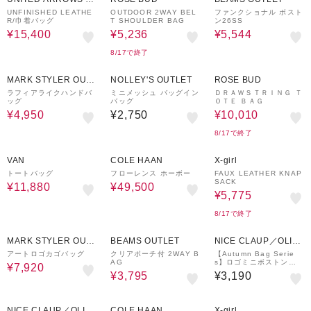
UTLET
UNFINISHED LEATHE
OUTDOOR 2WAY BEL
ファンクショナル ボスト
R/巾着バッグ
T SHOULDER BAG
ン26SS
¥15,400
¥5,236
¥5,544
8/17で終了
50%OFF
30%OFF
MARK STYLER OUT
NOLLEY'S OUTLET
ROSE BUD
LET
ラフィアライクハンドバ
ミニメッシュ バッグイン
ＤＲＡＷＳＴＲＩＮＧ Ｔ
ッグ
バッグ
ＯＴＥ ＢＡＧ
¥4,950
¥2,750
¥10,010
8/17で終了
40%OFF
22%OFF
30%OFF
VAN
COLE HAAN
X-girl
トートバッグ
フローレンス ホーボー
FAUX LEATHER KNAP
SACK
¥11,880
¥49,500
¥5,775
8/17で終了
20%OFF
50%OFF
MARK STYLER OUT
BEAMS OUTLET
NICE CLAUP／OLIV
LET
E des OLIVE
アートロゴカゴバッグ
クリアポーチ付 2WAY B
【Autumn Bag Serie
AG
s】ロゴミニボストンバ
¥7,920
ッグ
¥3,795
¥3,190
15%OFF
30%OFF
NICE CLAUP／OLIV
COLE HAAN
X-girl