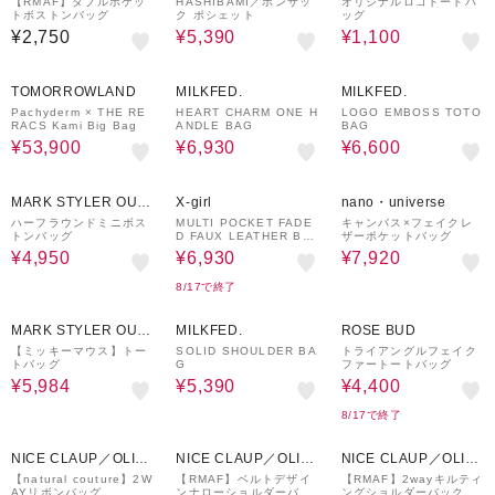
E des OLIVE
LET
【RMAF】ダブルポケッ
HASHIBAMI／ボンサッ
オリジナルロゴトートバ
トボストンバッグ
ク ポシェット
ッグ
¥2,750
¥5,390
¥1,100
30%OFF
30%OFF
40%OFF
TOMORROWLAND
MILKFED.
MILKFED.
Pachyderm × THE RE
HEART CHARM ONE H
LOGO EMBOSS TOTO
RACS Kami Big Bag
ANDLE BAG
BAG
¥53,900
¥6,930
¥6,600
50%OFF
30%OFF
40%OFF
MARK STYLER OUT
X-girl
nano・universe
LET
ハーフラウンドミニボス
MULTI POCKET FADE
キャンバス×フェイクレ
トンバッグ
D FAUX LEATHER BA
ザーポケットバッグ
G
¥4,950
¥6,930
¥7,920
8/17で終了
20%OFF
30%OFF
50%OFF
MARK STYLER OUT
MILKFED.
ROSE BUD
LET
【ミッキーマウス】トー
SOLID SHOULDER BA
トライアングルフェイク
トバッグ
G
ファートートバッグ
¥5,984
¥5,390
¥4,400
8/17で終了
NICE CLAUP／OLIV
NICE CLAUP／OLIV
NICE CLAUP／OLIV
E des OLIVE
E des OLIVE
E des OLIVE
【natural couture】2W
【RMAF】ベルトデザイ
【RMAF】2wayキルティ
AYリボンバッグ
ンナローショルダーバッ
ングショルダーバック