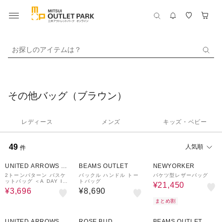
お探しのアイテムは？
その他バッグ（ブラウン）
レディース
メンズ
キッズ・ベビー
49
人気順
件
30%OFF
35%OFF
UNITED ARROWS O
BEAMS OUTLET
NEWYORKER
UTLET
2トーンパターン バスケ
バックル ハンドル トー
バケツ型レザーバッグ
ットバッグ ＜A DAY IN
トバッグ
¥21,450
THE LIFE＞
¥3,696
¥8,690
まとめ割
30%OFF
30%OFF
30%OFF
UNITED ARROWS O
ROSE BUD
BEAMS OUTLET