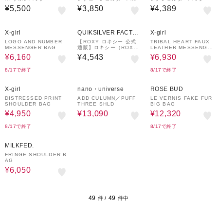
グ
¥5,500
¥3,850
¥4,389
30%OFF
30%OFF
X-girl
QUIKSILVER FACTO
X-girl
RY OUTLET STORE
LOGO AND NUMBER
【ROXY ロキシー 公式
TRIBAL HEART FAUX
MESSENGER BAG
通販】ロキシー（ROX
LEATHER MESSENGE
Y）【OUTLET】Roxy C
R BAG
¥6,160
¥4,543
¥6,930
HARMING TOTE ウィメ
ンズ トートバッグ
8/17で終了
8/17で終了
50%OFF
30%OFF
30%OFF
X-girl
nano・universe
ROSE BUD
DISTRESSED PRINT
ADD CULUMN／PUFF
LE VERNIS FAKE FUR
SHOULDER BAG
THREE SHLD
BIG BAG
¥4,950
¥13,090
¥12,320
8/17で終了
8/17で終了
50%OFF
MILKFED.
FRINGE SHOULDER B
AG
¥6,050
49
49
件 /
件中