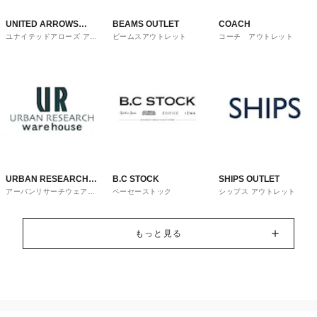
UNITED ARROWS
BEAMS OUTLET
COACH
ユナイテッドアローズ アウ
ビームスアウトレット
コーチ アウトレット
OUTLET
トレット
URBAN RESEARCH
B.C STOCK
SHIPS OUTLET
アーバンリサーチウェアハ
ベーセーストック
シップス アウトレット
ware house
ウス
もっと見る