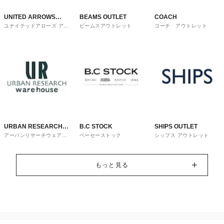
UNITED ARROWS
BEAMS OUTLET
COACH
ユナイテッドアローズ アウ
ビームスアウトレット
コーチ アウトレット
OUTLET
トレット
URBAN RESEARCH
B.C STOCK
SHIPS OUTLET
アーバンリサーチウェアハ
ベーセーストック
シップス アウトレット
ware house
ウス
もっと見る