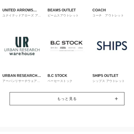
UNITED ARROWS
BEAMS OUTLET
COACH
ユナイテッドアローズ アウ
ビームスアウトレット
コーチ アウトレット
OUTLET
トレット
URBAN RESEARCH
B.C STOCK
SHIPS OUTLET
アーバンリサーチウェアハ
ベーセーストック
シップス アウトレット
ware house
ウス
もっと見る